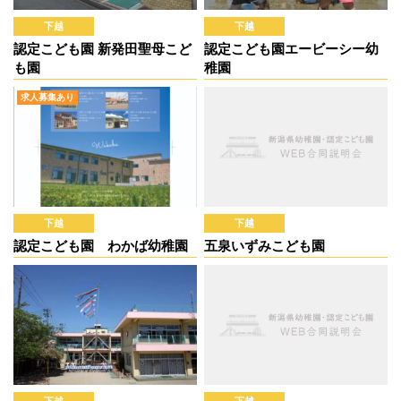
下越
下越
認定こども園 新発田聖母こど
認定こども園エービーシー幼
も園
稚園
求人募集あり
下越
下越
認定こども園 わかば幼稚園
五泉いずみこども園
下越
下越