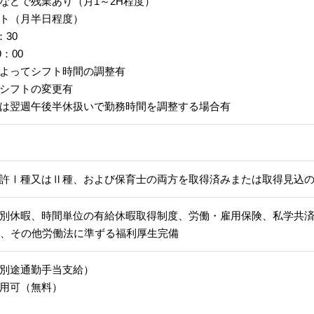
などで残業あり（月1～2H程度）
ト（月半日程度）
：30
9：00
よってシフト時間の調整有
シフトの変更有
は翌週午後半休扱いで勤務時間を調整する場合有
許Ⅰ種又はⅡ種、および保育士の両方を取得済みまたは取得見込
別休暇、時間単位の有給休暇取得制度、労働・雇用保険、私学共
修、その他労働法に準ずる福利厚生完備
別途通勤手当支給）
用可（無料）