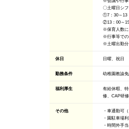
※会議や行事
〇土曜日シフ
①7：30～13
②13：00～1
※保育人数に
※行事等での
※土曜出勤分
休日
日曜、祝日
勤務条件
幼稚園教諭免
福利厚生
有給休暇、特
修、CAP研
その他
・車通勤可（
・園駐車場利
・時間外手当