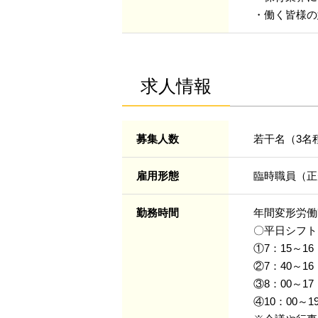
・働く皆様の
求人情報
募集人数
若干名（3名
雇用形態
臨時職員（正
勤務時間
年間変形労働
〇平日シフト
①7：15～1
②7：40～1
③8：00～1
④10：00～1