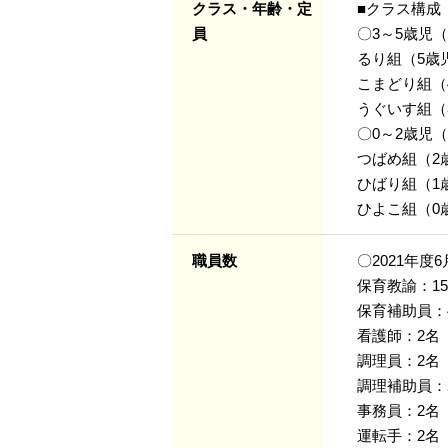
クラス・年齢・定
■クラス構成
員
〇3～5歳児（
るり組（5歳
こまどり組（
うぐいす組（
〇0～2歳児（
つばめ組（2
ひばり組（1
ひよこ組（0
職員数
〇2021年
保育教諭：1
保育補助員：
看護師：2名
調理員：2名
調理補助員：
事務員：2名
運転手：2名