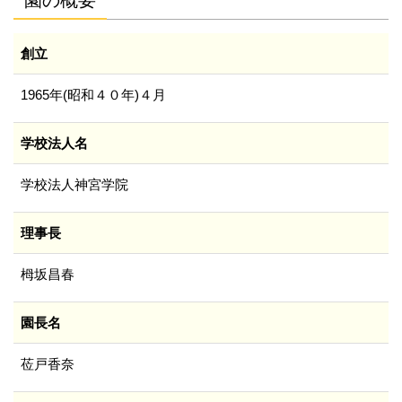
園の概要
創立
1965年(昭和４０年)４月
学校法人名
学校法人神宮学院
理事長
栂坂昌春
園長名
莅戸香奈