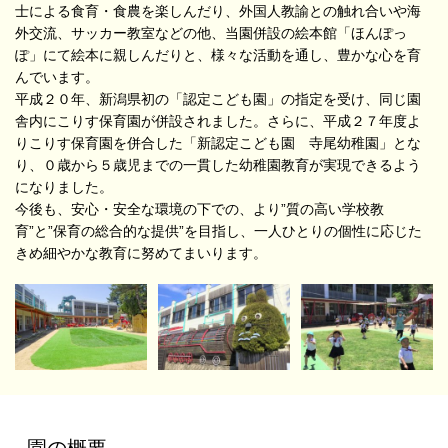
士による食育・食農を楽しんだり、外国人教諭との触れ合いや海
外交流、サッカー教室などの他、当園併設の絵本館「ほんぽっ
ぽ」にて絵本に親しんだりと、様々な活動を通し、豊かな心を育
んでいます。
平成２０年、新潟県初の「認定こども園」の指定を受け、同じ園
舎内にこりす保育園が併設されました。さらに、平成２７年度よ
りこりす保育園を併合した「新認定こども園 寺尾幼稚園」とな
り、０歳から５歳児までの一貫した幼稚園教育が実現できるよう
になりました。
今後も、安心・安全な環境の下での、より”質の高い学校教
育”と”保育の総合的な提供”を目指し、一人ひとりの個性に応じた
きめ細やかな教育に努めてまいります。