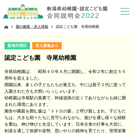
園の概要・求人情報
認定こども園 寺尾幼稚園
新潟市西区
求人募集あり
認定こども園 寺尾幼稚園
寺尾幼稚園は、 昭和４０年４月に開園し、令和２年に創立５５
周年を迎えました。
開園以来、多くの子どもたちが巣立ち、中には親子２代に渡って
入園された方も大勢いらっしゃいます。
幼稚園は寺尾駅の真裏で、幹線道路の近くでありながらも緑に囲
まれた環境にあります。
園舎や園庭を囲む森は「トトロの森」と呼び親しまれ、子どもた
ちは、大きな樹々たちに見守られながら、遊びを通し様々な経験
を重ね、伸び伸びと生活しています。日本古来の行事を大切に、
剣道を通して挨拶や姿勢、思いやりの精神を育てたり、管理栄養