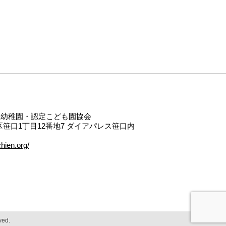
立幼稚園・認定こども園協会
中央区笹口1丁目12番地7 ダイアパレス笹口内
hien.org/
ved.