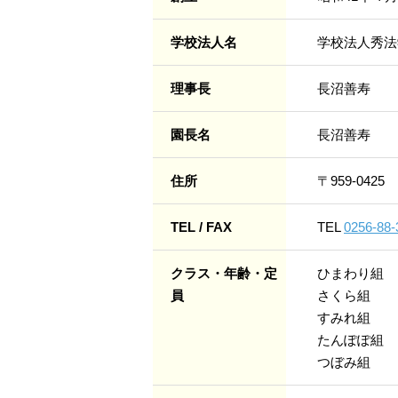
学校法人名
学校法人秀法
理事長
長沼善寿
園長名
長沼善寿
住所
〒959-0425
TEL / FAX
TEL
0256-88-
クラス・年齢・定
ひまわり組
員
さくら組 
すみれ組 
たんぽぽ組
つぼみ組