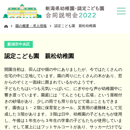
園の概要・求人情報
認定こども園 親松幼稚園
新潟市中央区
認定こども園 親松幼稚園
開園当初は、田んぼや畑の中にありましたが、今ではたくさんの
住宅の中に立地しています。園の周りにたくさんの木があり、窓
からのぞくと一面緑に囲まれているかのようです。
子どもたちはいつも元気いっぱいに、にぎやかな声が幼稚園中に
響き渡っています。園庭には「てんとうむし広場」という屋根付
きの砂場があり、少しの雨でも滑り台などで遊ぶこともできま
す。園舎は１・２階に保育室とホール、災害用の避難棟として完
成した３階があります。３階は日中、幼稚園の子どもたちが使用
し、午後は１年生から３年生の学童の子どもたちが使用していま
す。そして屋上にはフットサルコートがあり、サッカーだけでな