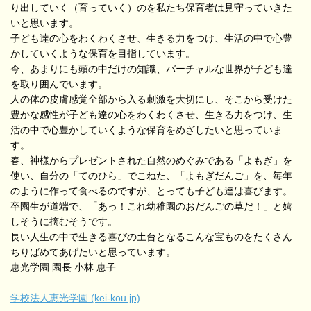
り出していく（育っていく）のを私たち保育者は見守っていきた
いと思います。
子ども達の心をわくわくさせ、生きる力をつけ、生活の中で心豊
かしていくような保育を目指しています。
今、あまりにも頭の中だけの知識、バーチャルな世界が子ども達
を取り囲んでいます。
人の体の皮膚感覚全部から入る刺激を大切にし、そこから受けた
豊かな感性が子ども達の心をわくわくさせ、生きる力をつけ、生
活の中で心豊かしていくような保育をめざしたいと思っていま
す。
春、神様からプレゼントされた自然のめぐみである「よもぎ」を
使い、自分の「てのひら」でこねた、「よもぎだんご」を、毎年
のように作って食べるのですが、とっても子ども達は喜びます。
卒園生が道端で、「あっ！これ幼稚園のおだんごの草だ！」と嬉
しそうに摘むそうです。
長い人生の中で生きる喜びの土台となるこんな宝ものをたくさん
ちりばめてあげたいと思っています。
恵光学園 園長 小林 恵子
学校法人恵光学園 (kei-kou.jp)